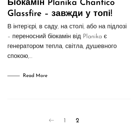
Біокамін Planika Chantico
Glassfire – завжди у топі!
В інтер’єрі, в саду, на столі, або на підлозі
– переносний біокамін від Planika є
генератором тепла, світла, душевного
спокою,…
Read More
1
2