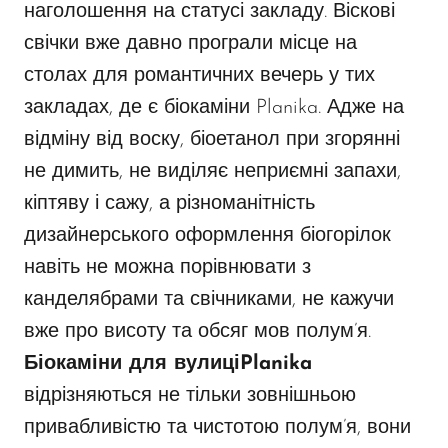
наголошення на статусі закладу. Віскові
свічки вже давно програли місце на
столах для романтичних вечерь у тих
закладах, де є біокаміни Planika. Адже на
відміну від воску, біоетанол при згорянні
не димить, не виділяє неприємні запахи,
кіптяву і сажу, а різноманітність
дизайнерського оформлення біогорілок
навіть не можна порівнювати з
канделябрами та свічниками, не кажучи
вже про висоту та обсяг мов полум’я.
Біокаміни для вулиці
Planika
відрізняються не тільки зовнішньою
привабливістю та чистотою полум’я, вони