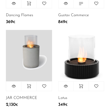
Dancing Flames
Gustav Commerce
369
849
€
€
JAR COMMERCE
Lotus
2,130
349
€
€