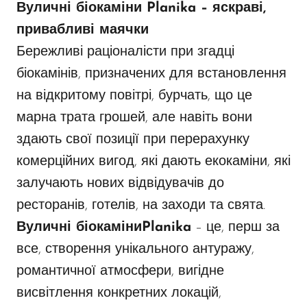
Вуличні біокаміни Planika
– яскраві,
привабливі маячки
Бережливі раціоналісти при згадці
біокамінів, призначених для встановлення
на відкритому повітрі, бурчать, що це
марна трата грошей, але навіть вони
здають свої позиції при перерахунку
комерційних вигод, які дають екокаміни, які
залучають нових відвідувачів до
ресторанів, готелів, на заходи та свята.
Вуличні біокаміни
Planika
– це, перш за
все, створення унікального антуражу,
романтичної атмосфери, вигідне
висвітлення конкретних локацій,