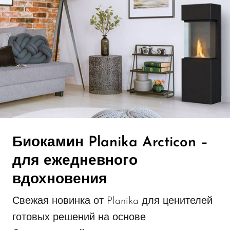
База знаний
Без рубрики
Биокамины для квартиры
Газовые камины
Как работает биокамин
Монтаж биокаминов
Мы в журналах
Биокамин Planika Arcticon –
для ежедневного
Новости компании
вдохновения
Полуавтоматические биокамины
Свежая новинка от Planika для ценителей
Реализованные проекты
готовых решений на основе
Уличные биокамины