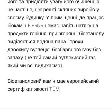
його та приділяти увагу його очищенню
не частіше, ніж решті скляних виробів у
своєму будинку. У приміщенні, де працює
біокамін Planika немає навіть натяку на
продукти горіння, при згорянні біоетанолу
виділяється водяна пара і трохи
двоокису вуглецю, безбарвного газу без
запаху (це той самий вуглекислий газ,
який ми всі видихаємо).
Біоетаноловий камін має європейський
сертифікат якості TÜV.