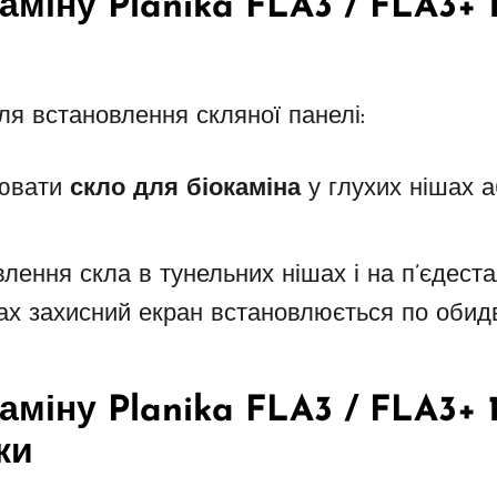
аміну Planika FLA3 / FLA3+ 
ля встановлення скляної панелі:
лювати
скло для біокаміна
у глухих нішах а
лення скла в тунельних нішах і на п’єдестал
ках захисний екран встановлюється по обид
аміну Planika FLA3 / FLA3+ 
ки