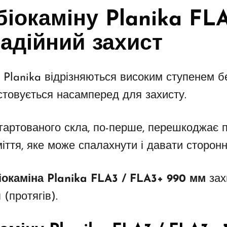
біокаміну Planika FL
адійний захист
ї Planika відрізняються високим ступенем б
стовується насамперед для захисту.
агартованого скла, по-перше, перешкоджає
іття, яке може спалахнути і давати сторонн
іокаміна Planika FLA3 / FLA3+ 990 мм
зах
 (протягів).