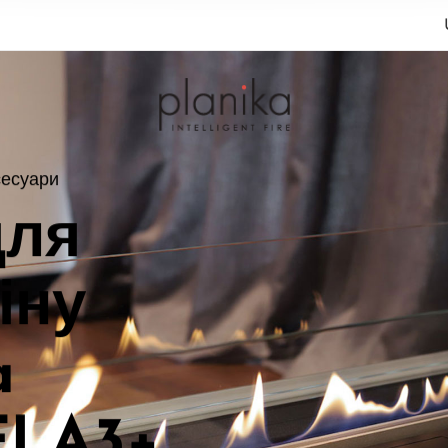
сесуари
для
іну
a
FLA3+