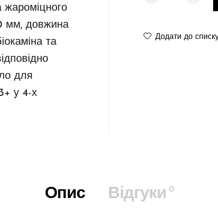
а жароміцного
0 мм, довжина
Додати до списк
іокаміна та
відповідно
ло для
3+
у 4-х
0
Опис
Відгуки