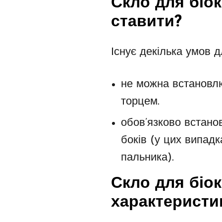
Скло для біок
ставити?
Існує декілька умов д
не можна встанов
торцем.
обов’язково встанов
боків (у цих випад
пальника).
Скло для біок
характеристи