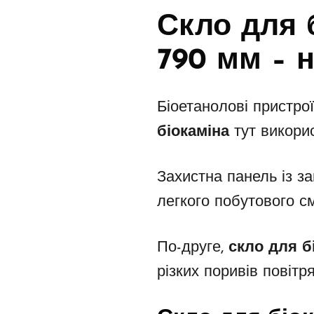
Скло для 
790 мм
– н
Біоетанолові пристро
біокаміна
тут викори
Захистна панель із з
легкого побутового см
По-друге,
скло для б
різких поривів повітря