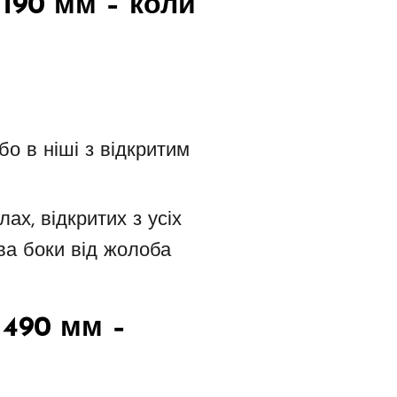
1190 мм
– коли
бо в ніші з відкритим
ах, відкритих з усіх
ва боки від жолоба
1490 мм
–