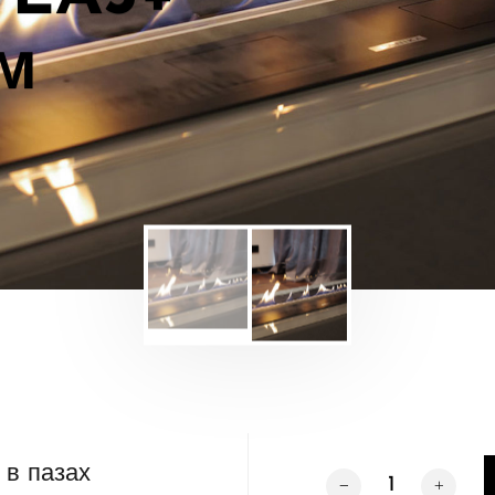
м
 в пазах
Скло для біокаміну 