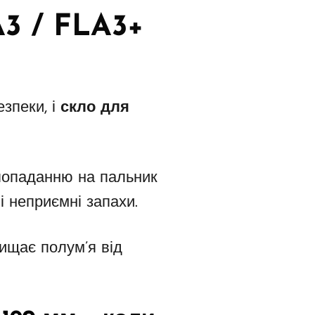
A3 / FLA3+
езпеки, і
скло для
 попаданню на пальник
і неприємні запахи.
ищає полум’я від