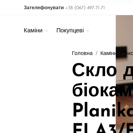
Зателефонувати
+38 (067) 497-71-71
Каміни
Покупцеві
Головна
/
Каміни
/
Ак
Скло 
біокам
Planik
FLA3/