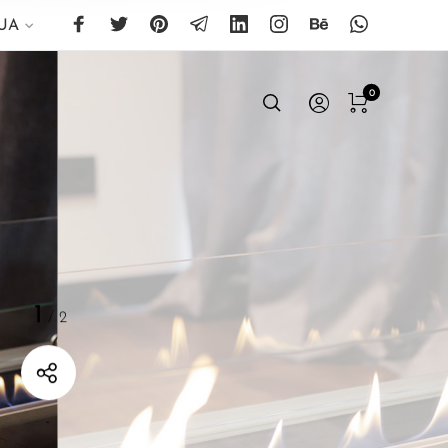
UA
0
1
/
2