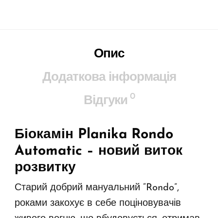
Опис
Додаткова інформація
0
Відгуки
Біокамін Planika Rondo
Automatic
– новий виток
розвитку
Старий добрий мануальний “Rondo”,
роками закохує в себе поціновувачів