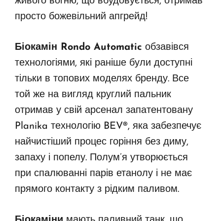
живого вогню, що вбудовується, отримав
просто божевільний апгрейд!
Біокамін Rondo Automatic
обзавівся
технологіями, які раніше були доступні
тільки в топових моделях бренду. Все
той же на вигляд круглий пальник
отримав у свій арсенал запатентовану
Planika технологію BEV®, яка забезпечує
найчистіший процес горіння без диму,
запаху і попелу. Полум’я утворюється
при спалюванні парів етанолу і не має
прямого контакту з рідким паливом.
Біокаміни
мають паливний танк, що