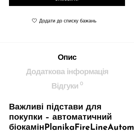
Додати до списку бажань
Опис
Додаткова інформація
0
Відгуки
Важливі підстави для
покупки – автоматичний
біокамін
Planika
Fire
Line
Autom