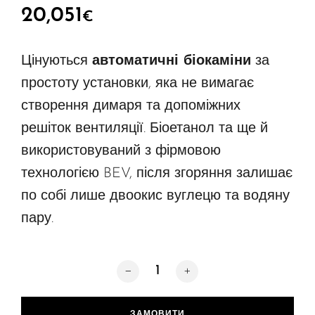
20,051
€
Цінуються
автоматичні біокаміни
за
простоту установки, яка не вимагає
створення димаря та допоміжних
решіток вентиляції. Біоетанол та ще й
використовуваний з фірмовою
технологією BEV, після згоряння залишає
по собі лише двоокис вуглецю та водяну
пару.
FLA4 2490 мм кількість
ЗАМОВИТИ