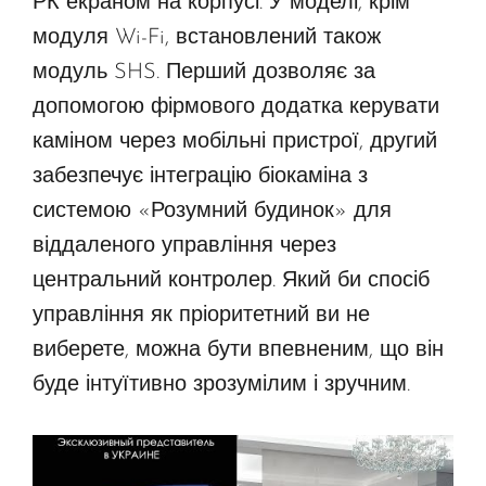
РК екраном на корпусі. У моделі, крім
модуля Wi-Fi, встановлений також
модуль SHS. Перший дозволяє за
допомогою фірмового додатка керувати
каміном через мобільні пристрої, другий
забезпечує інтеграцію біокаміна з
системою «Розумний будинок» для
віддаленого управління через
центральний контролер. Який би спосіб
управління як пріоритетний ви не
виберете, можна бути впевненим, що він
буде інтуїтивно зрозумілим і зручним.