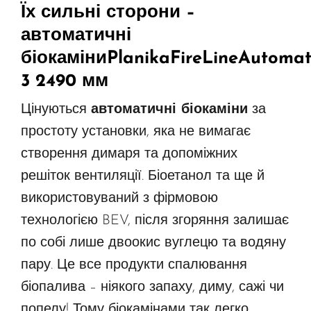
Їх сильні сторони –
автоматичні
біокаміни
Planika
Fire
Line
Automat
3 2490 мм
Цінуються
автоматичні біокаміни
за
простоту установки, яка не вимагає
створення димаря та допоміжних
решіток вентиляції. Біоетанол та ще й
використовуваний з фірмовою
технологією BEV, після згоряння залишає
по собі лише двоокис вуглецю та водяну
пару. Це все продукти спалювання
біопалива – ніякого запаху, диму, сажі чи
попелу! Тому біокамінами так легко