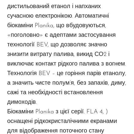
дистильований етанол і напханих
сучасною електронікою. Автоматичні
біокаміни Planika, що вбудовуються,
«поголовно» є адептами застосування
технології BEV, що дозволяє значно
знизити витрату палива, викид СО2 і
виключає контакт рідкого палива з вогнем.
Технологія BEV – це горіння парів етанолу,
а значить чисте полум’я, без запахів, диму,
сажі та необхідності встановлення
димоходів.
Біокаміни Planika з цієї серії. FLA 4, )
оснащені рідкокристалічними екранами
для відображення поточного стану