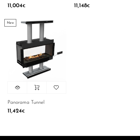
11,004
11,148
€
€
New
Panorama Tunnel
11,424
€