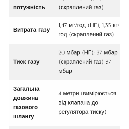
потужність
(скраплений газ)
1,47 м³/год (НГ); 1,35 кг/
Витрата газу
год (скраплений газ)
20 мбар (НГ); 37 мбар
Тиск газу
(скраплений газ) 37
мбар
Загальна
4 метри (вимірюється
довжина
від клапана до
газового
регулятора тиску)
шлангу