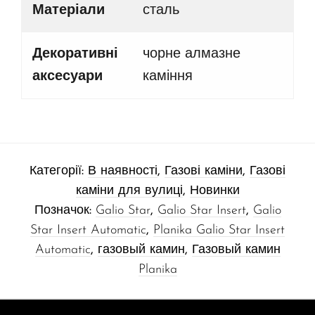
Матеріали
сталь
Декоративні
чорне алмазне
аксесуари
каміння
Категорії:
В наявності
,
Газові каміни
,
Газові
каміни для вулиці
,
Новинки
Позначок:
Galio Star
,
Galio Star Insert
,
Galio
Star Insert Automatic
,
Planika Galio Star Insert
Automatic
,
газовый камин
,
Газовый камин
Planika