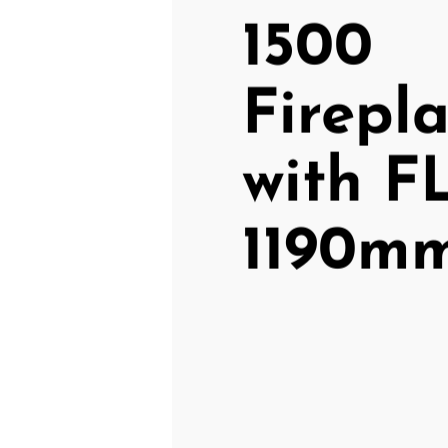
1500
Firepl
with F
1190m