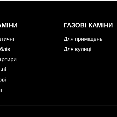
АМІНИ
ГАЗОВІ КАМІНИ
тичні
Для приміщень
блів
Для вулиці
артири
ьні
ові
і