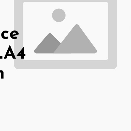
ace
LA4
m