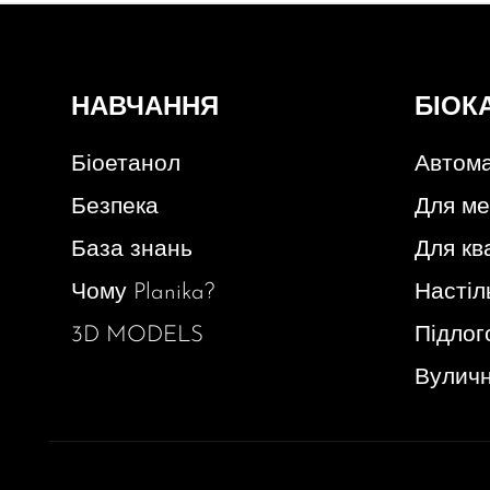
НАВЧАННЯ
БІОК
Біоетанол
Автома
Безпека
Для ме
База знань
Для кв
Чому Planika?
Настіл
3D MODELS
Підлог
Вуличн