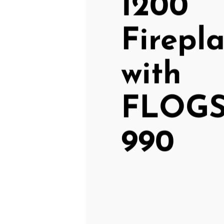
1200
Firepl
with
FLOG
990