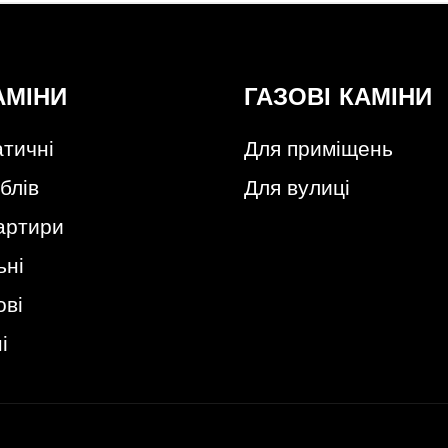
АМІНИ
ГАЗОВІ КАМІНИ
тичні
Для приміщень
блів
Для вулиці
артири
ьні
ові
і