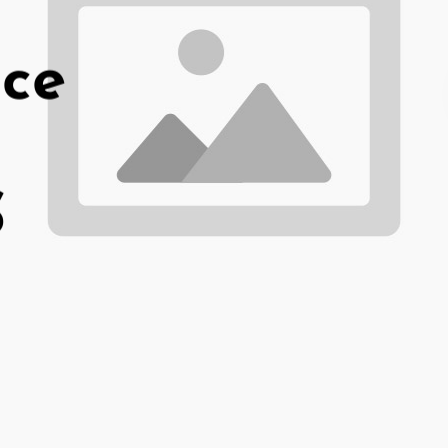
ace
S