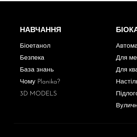
НАВЧАННЯ
БІОК
Біоетанол
Автома
Безпека
Для ме
База знань
Для кв
Чому Planika?
Настіл
3D MODELS
Підлог
Вуличн