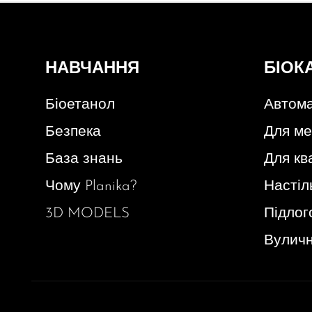
НАВЧАННЯ
БІОК
Біоетанол
Автома
Безпека
Для ме
База знань
Для кв
Чому Planika?
Настіл
3D MODELS
Підлог
Вуличн