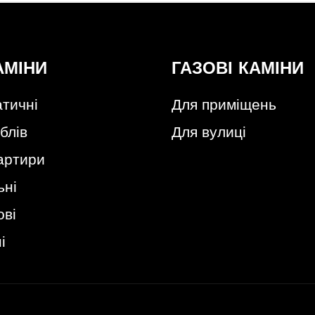
АМІНИ
ГАЗОВІ КАМІНИ
тичні
Для приміщень
блів
Для вулиці
артири
ьні
ові
і