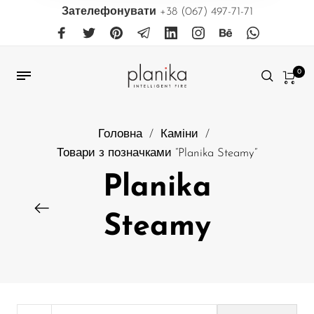
Зателефонувати
+38 (067) 497-71-71
0
Головна
/
Каміни
/
Товари з позначками “Planika Steamy”
Planika
Steamy