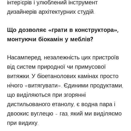
інтер’єрів і улюблений інструмент
дизайнерів архітектурних студій.
Що дозволяє «грати в конструктора»,
монтуючи біокамін у меблів?
Насамперед, незалежність цих пристроїв
від систем природної чи примусової
витяжки. У біоетанолових камінах просто
нічого «витягувати». Єдиними продуктами,
що виділяються при згорянні
дистильованого етанолу, є водна пара і
двоокис вуглецю – газ, який ми виділяємо
при видиху.