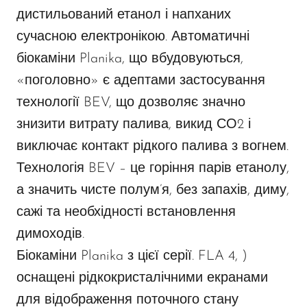
дистильований етанол і напханих
сучасною електронікою. Автоматичні
біокаміни Planika, що вбудовуються,
«поголовно» є адептами застосування
технології BEV, що дозволяє значно
знизити витрату палива, викид СО2 і
виключає контакт рідкого палива з вогнем.
Технологія BEV – це горіння парів етанолу,
а значить чисте полум’я, без запахів, диму,
сажі та необхідності встановлення
димоходів.
Біокаміни Planika з цієї серії. FLA 4, )
оснащені рідкокристалічними екранами
для відображення поточного стану