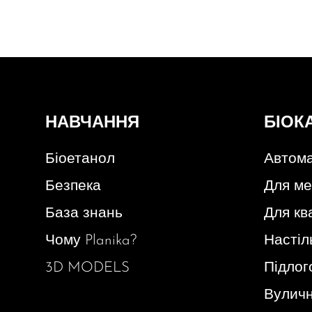
НАВЧАННЯ
БІОК
Біоетанол
Автома
Безпека
Для ме
База знань
Для кв
Чому Planika?
Настіл
3D MODELS
Підлог
Вуличн