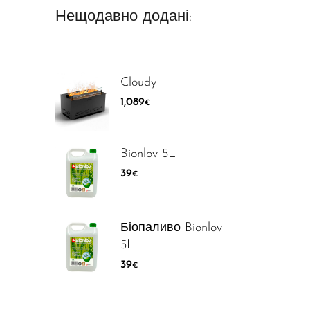
Нещодавно додані:
Cloudy
1,089
€
Bionlov 5L
39
€
Біопаливо Bionlov
5L
39
€