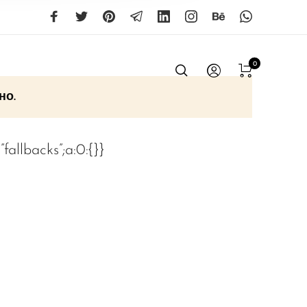
0
но.
9:”fallbacks”;a:0:{}}