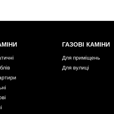
АМІНИ
ГАЗОВІ КАМІНИ
тичні
Для приміщень
блів
Для вулиці
артири
ьні
ові
і