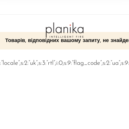
Товарів, відповідних вашому запиту, не знайде
:”locale”;s:2:”uk”;s:3:”rtl”;i:0;s:9:”flag_code”;s:2:”ua”;s: