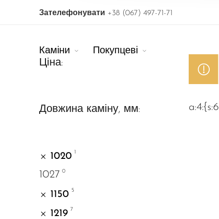
Зателефонувати
+38 (067) 497-71-71
Каміни
Покупцеві
Ціна:
a:4:{s:6
Довжина каміну, мм:
1
1020
0
1027
5
1150
7
1219