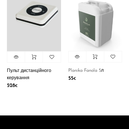
Planika Fanola 5л
Пульт дистанційного
керування
55
€
528
€