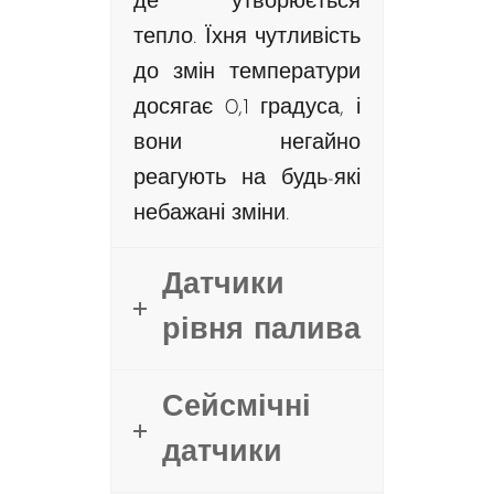
де утворюється
тепло. Їхня чутливість
до змін температури
досягає 0,1 градуса, і
вони негайно
реагують на будь-які
небажані зміни.
Датчики
рівня палива
Сейсмічні
датчики