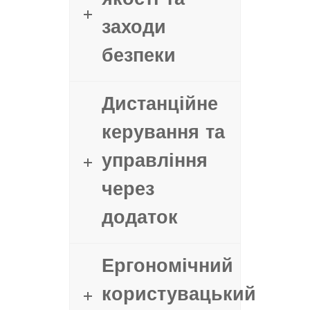
якості та
заходи
безпеки
Дистанційне
керування та
управління
через
додаток
Ергономічний
користувацький