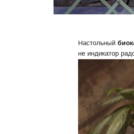
Настольный
био
не индикатор радо