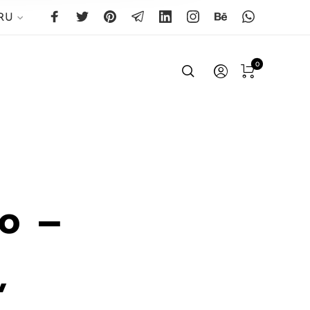
RU
0
o —
,