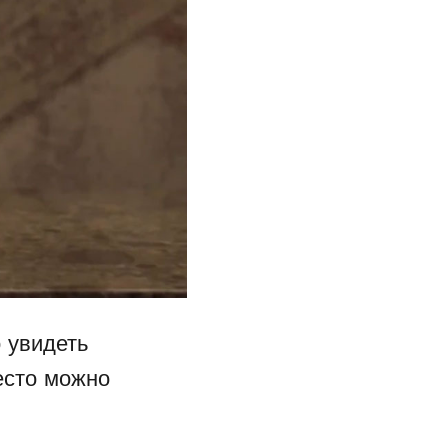
 увидеть
есто можно