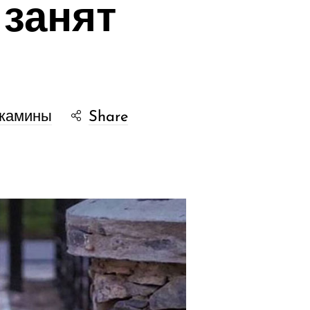
занят
окамины
Share