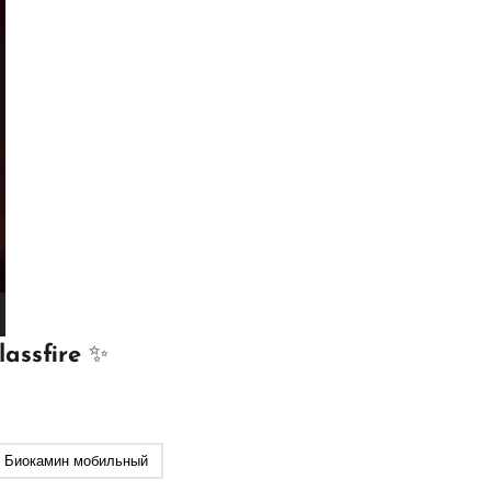
assfire
✨
Биокамин мобильный