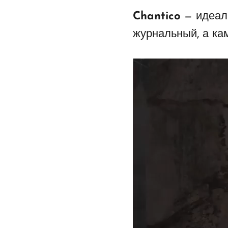
Chantico
— идеаль
журнальный, а ка
Видеоплеер