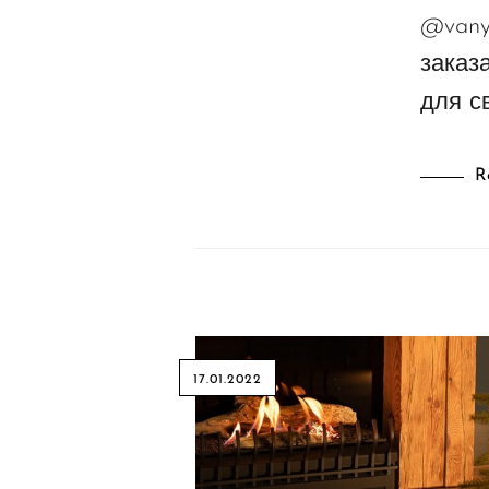
@vany
заказ
для с
R
17.01.2022