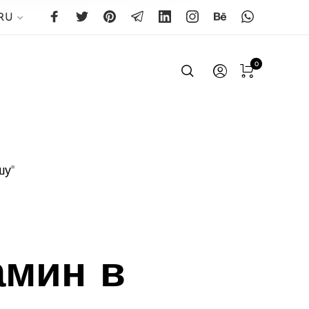
RU
0
шу"
амин в