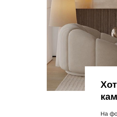
Хот
ка
На фо