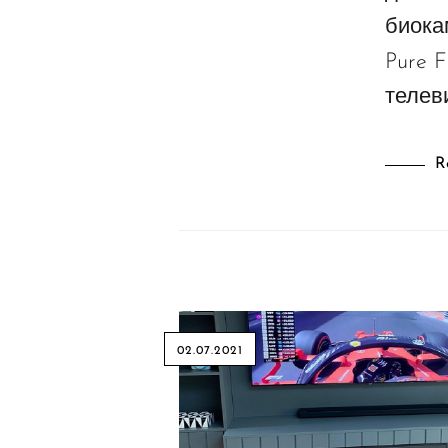
биока
Pure 
телев
R
02.07.2021