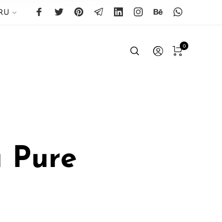
RU
0
a Pure