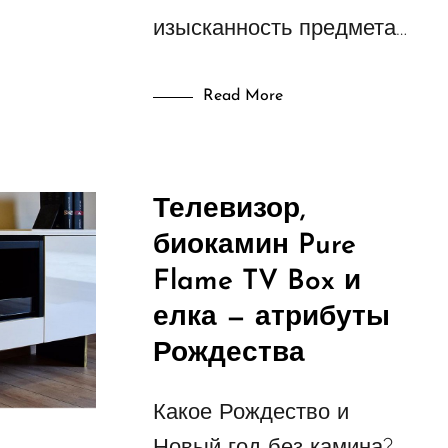
изысканность предмета…
Read More
Телевизор,
биокамин Pure
Flame TV Box и
елка — атрибуты
Рождества
Какое Рождество и