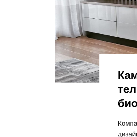
Кам
тел
био
Компа
дизай