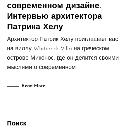
современном дизайне.
Новости компании
Интервью архитектора
Полуавтоматические биокамины
Патрика Хелу
Реализованные проекты
Архитектор Патрик Хелу приглашает вас
Уличные биокамины
на виллу Whiterock Villa на греческом
Электрокамины
острове Миконос, где он делится своими
мыслями о современном…
Read More
Поиск