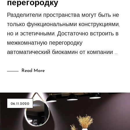
перегородку
Полуавтоматические биокамины
Разделители пространства могут быть не
Реализованные проекты
только функциональными конструкциями,
Уличные биокамины
но и эстетичными. Достаточно встроить в
Электрокамины
межкомнатную перегородку
автоматический биокамин от компании …
Read More
06.11.2020