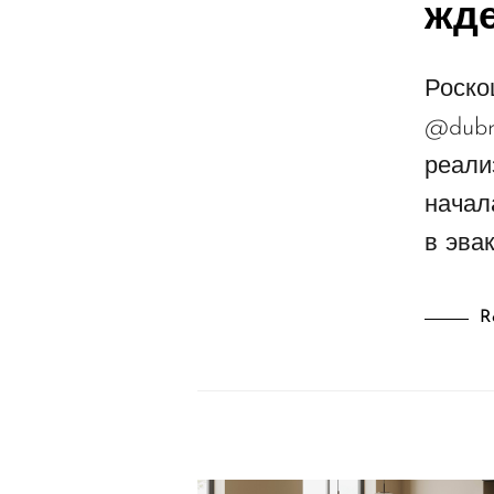
жд
Роско
@dubr
реали
начал
в эва
R