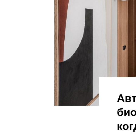
Ав
био
ког