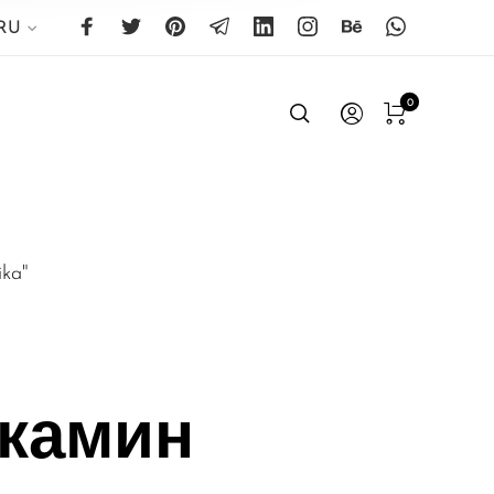
RU
0
ka"
окамин