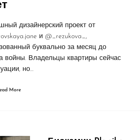
ет
шный дизайнерский проект от
ovskaya.jane и @_rezukova_,
зованный буквально за месяц до
а войны. Владельцы квартиры сейчас
куации, но…
ead More