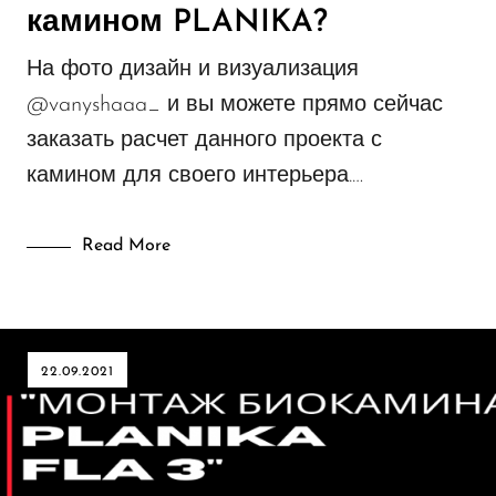
камином PLANIKA?
Новости компании
На фото дизайн и визуализация
Полуавтоматические биокамины
@vanyshaaa_ и вы можете прямо сейчас
Реализованные проекты
заказать расчет данного проекта с
Уличные биокамины
камином для своего интерьера.…
Электрокамины
Read More
22.09.2021