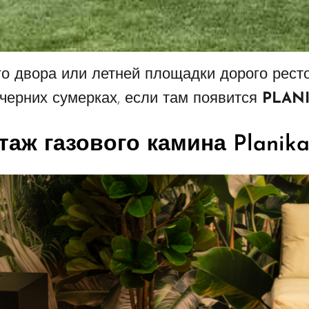
го двора или летней площадки дорого рест
черних сумерках, если там появится
PLANI
аж газового камина Planik