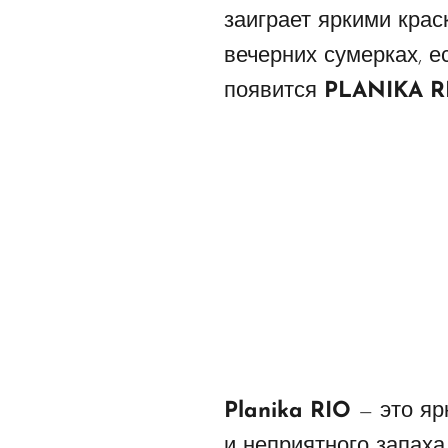
заиграет яркими крас
вечерних сумерках, е
появится
PLANIKA R
Planika RIO
— это яр
и неприятного запаха