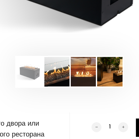
го двора или
Количество товара 
ого ресторана