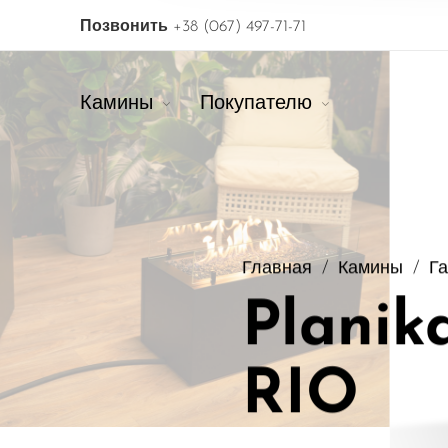
Позвонить
+38 (067) 497-71-71
Камины
Покупателю
Главная
/
Камины
/
Г
Planik
RIO