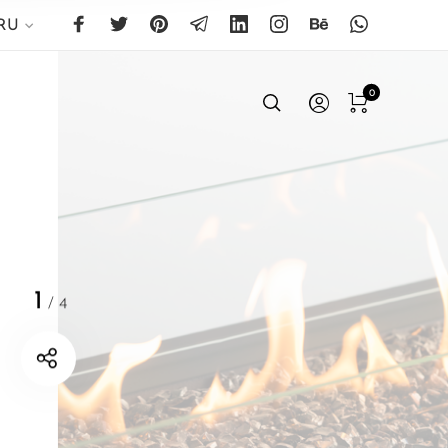
RU
0
1
/
4