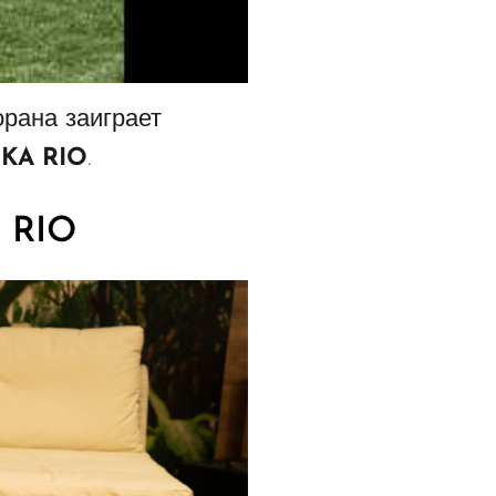
орана заиграет
KA RIO
.
a RIO