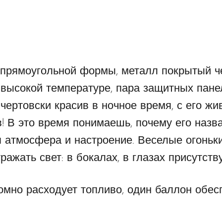
 прямоугольной формы, металл покрытый 
 высокой температуре, пара защитных пане
 чертовски красив в ночное время, с его ж
в! В это время понимаешь, почему его наз
я атмосфера и настроение. Веселые огоньк
тражать свет: в бокалах, в глазах присутст
омно расходует топливо, один баллон обес