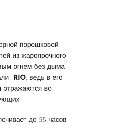
черной порошковой
лей из жаропрочного
ивым огнем без дыма
вали
RIO
, ведь в его
и отражаются во
вующих.
печивает до 55 часов