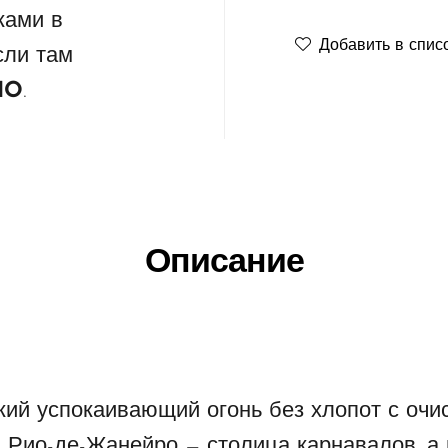
ками в
Добавить в спис
сли там
IO
.
Описание
кий успокаивающий огонь без хлопот с очи
. Рио-де-Жанейро — столица карнавалов, а