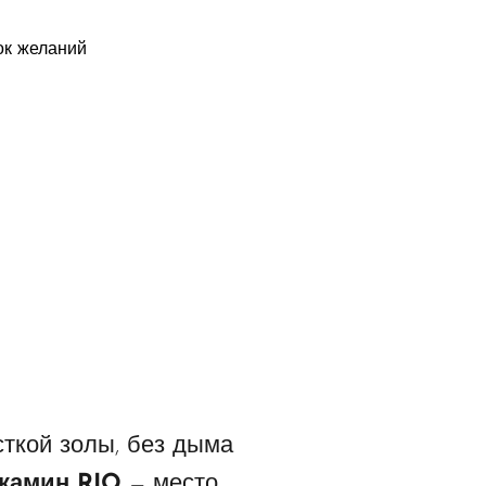
ок желаний
сткой золы, без дыма
камин
RIO
— место,