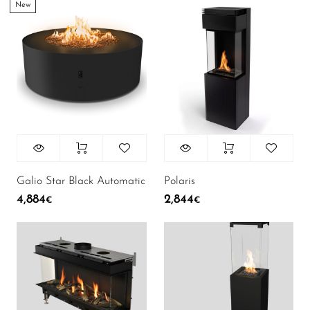
New
43
Аксесуари
58
В наявності
Galio Star Black Automatic
Polaris
4,884
2,844
€
€