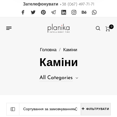
Зателефонувати
+38 (067) 497-71-71
0
Головна
/
Каміни
Каміни
All Categories
31
Біокаміни, що вбудовуються в меблі
38
Біокаміни, що вбудовуються в нішу
Сортування за замовчуванням
ФІЛЬТРУВАТИ
39