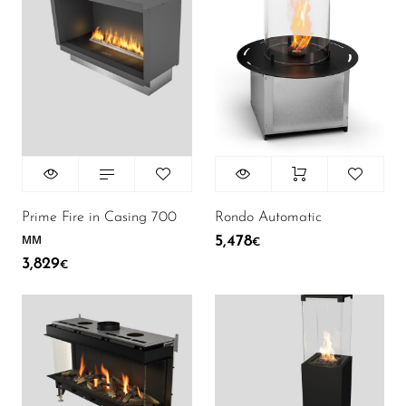
43
Аксесуари
58
В наявності
Rondo Automatic
Prime Fire in Casing 700
мм
5,478
€
3,829
€