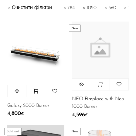
Газові каміни
Очистити фільтри
784
1020
360
130
35
Газові каміни для вулиці
12
Газові каміни для приміщень
New
18
Електрокаміни
5
Знятий з виробництва
6
Настільні біокаміни
105
Новинки
24
Підлогові
1
Послуги
NEO Fireplace with Neo
Galaxy 2000 Burner
1000 Burner
66
Автоматичні біокаміни
4,800
4,596
€
€
19
Вуличні біокаміни
Sold out
New
2
Біокаміни для кухні