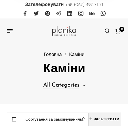
Зателефонувати
+38 (067) 497-71-71
0
Головна
/
Каміни
Каміни
All Categories
31
Біокаміни, що вбудовуються в меблі
38
Біокаміни, що вбудовуються в нішу
Сортування за замовчуванням
ФІЛЬТРУВАТИ
39