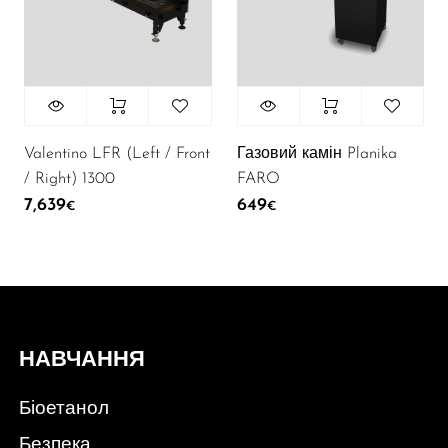
Valentino LFR (Left / Front
Газовий камін Planika
/ Right) 1300
FARO
7,639
649
€
€
НАВЧАННЯ
Біоетанол
Безпека