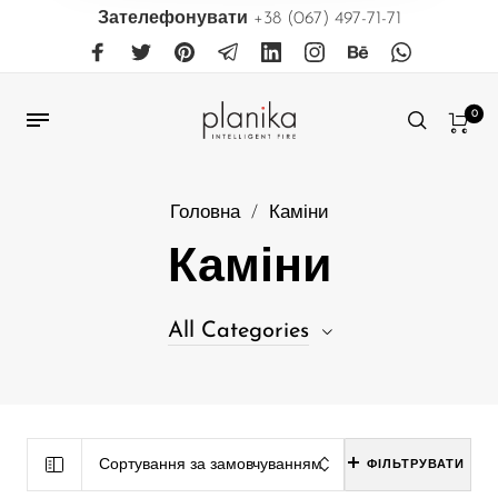
Зателефонувати
+38 (067) 497-71-71
0
Головна
/
Каміни
Каміни
All Categories
31
Біокаміни, що вбудовуються в меблі
38
Біокаміни, що вбудовуються в нішу
Сортування за замовчуванням
ФІЛЬТРУВАТИ
39