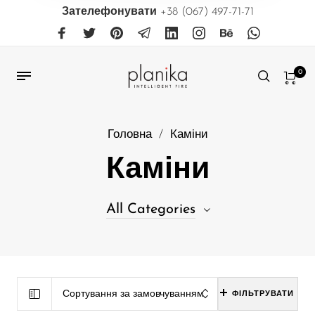
Зателефонувати
+38 (067) 497-71-71
0
Головна
/
Каміни
Каміни
All Categories
31
Біокаміни, що вбудовуються в меблі
38
Біокаміни, що вбудовуються в нішу
Сортування за замовчуванням
ФІЛЬТРУВАТИ
39