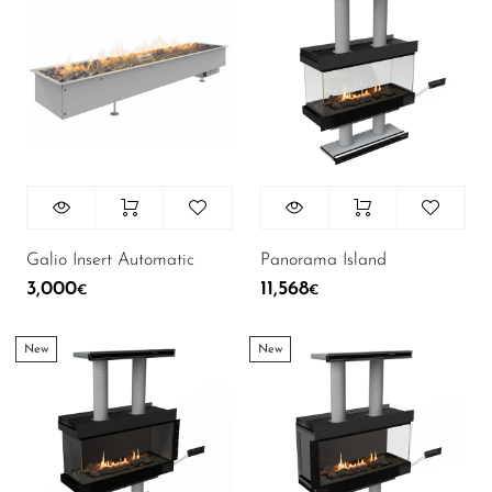
43
Аксесуари
58
В наявності
Panorama Island
Galio Insert Automatic
11,568
3,000
€
€
New
New