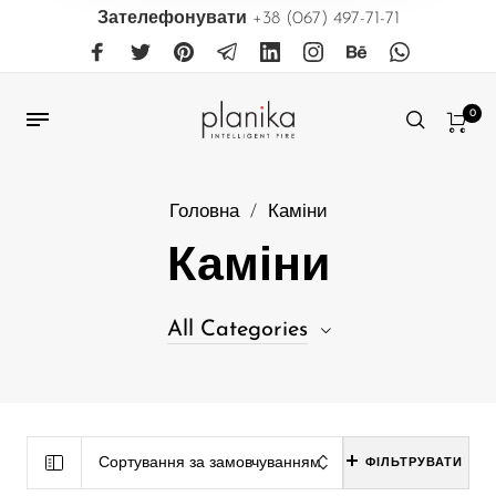
Зателефонувати
+38 (067) 497-71-71
0
Головна
/
Каміни
Каміни
All Categories
31
Біокаміни, що вбудовуються в меблі
38
Біокаміни, що вбудовуються в нішу
Сортування за замовчуванням
ФІЛЬТРУВАТИ
39