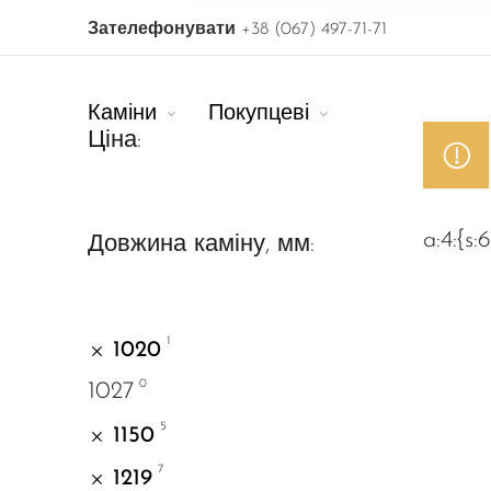
Зателефонувати
+38 (067) 497-71-71
Каміни
Покупцеві
Ціна:
a:4:{s:6
Довжина каміну, мм:
1
1020
0
1027
5
1150
7
1219