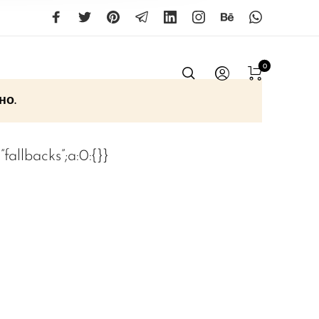
0
но.
9:”fallbacks”;a:0:{}}