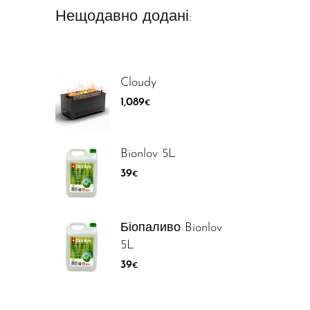
Нещодавно додані:
Cloudy
1,089
€
Bionlov 5L
39
€
Біопаливо Bionlov
5L
39
€