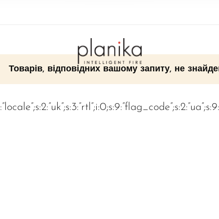
Товарів, відповідних вашому запиту, не знайде
:”locale”;s:2:”uk”;s:3:”rtl”;i:0;s:9:”flag_code”;s:2:”ua”;s: