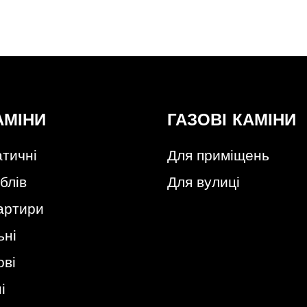
АМІНИ
ГАЗОВІ КАМІНИ
тичні
Для приміщень
блів
Для вулиці
артири
ьні
ові
і