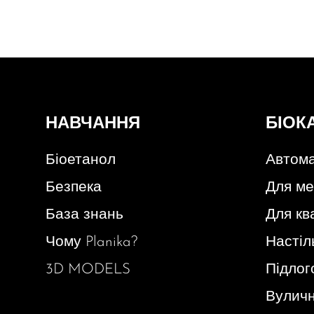
НАВЧАННЯ
БІОК
Біоетанол
Автома
Безпека
Для ме
База знань
Для кв
Чому Planika?
Настіл
3D MODELS
Підлог
Вуличн