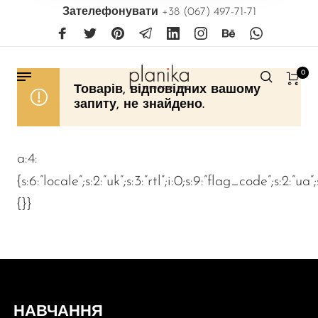
Зателефонувати
+38 (067) 497-71-71
0
Товарів, відповідних вашому
запиту, не знайдено.
a:4:
{s:6:”locale”;s:2:”uk”;s:3:”rtl”;i:0;s:9:”flag_code”;s:2:”ua”
{}}
НАВЧАННЯ