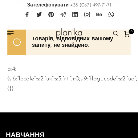
Зателефонувати
+38 (067) 497-71-71
0
Товарів, відповідних вашому
запиту, не знайдено.
a:4:
{s:6:”locale”;s:2:”uk”;s:3:”rtl”;i:0;s:9:”flag_code”;s:2:”ua”
{}}
НАВЧАННЯ