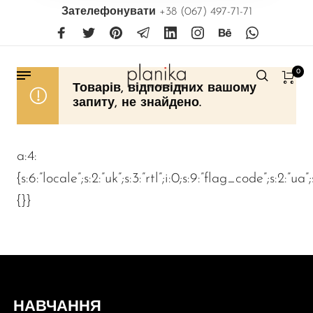
Зателефонувати
+38 (067) 497-71-71
0
Товарів, відповідних вашому
запиту, не знайдено.
a:4:
{s:6:”locale”;s:2:”uk”;s:3:”rtl”;i:0;s:9:”flag_code”;s:2:”ua”
{}}
НАВЧАННЯ