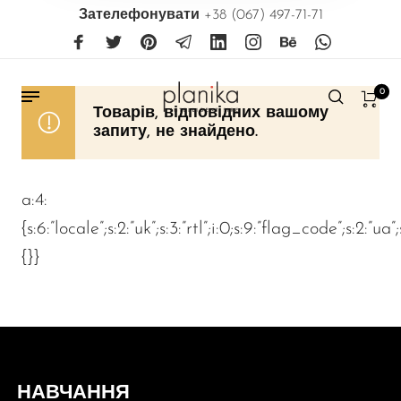
Зателефонувати
+38 (067) 497-71-71
0
Товарів, відповідних вашому
запиту, не знайдено.
a:4:
{s:6:”locale”;s:2:”uk”;s:3:”rtl”;i:0;s:9:”flag_code”;s:2:”ua”
{}}
НАВЧАННЯ