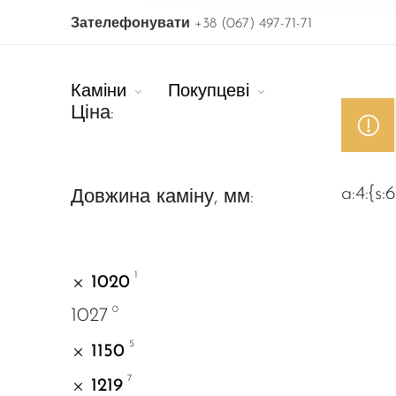
Зателефонувати
+38 (067) 497-71-71
Каміни
Покупцеві
Ціна:
a:4:{s:6
Довжина каміну, мм:
1
1020
0
1027
5
1150
7
1219