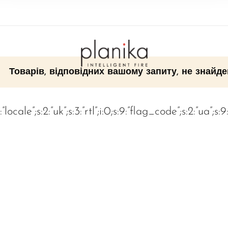
Товарів, відповідних вашому запиту, не знайде
:”locale”;s:2:”uk”;s:3:”rtl”;i:0;s:9:”flag_code”;s:2:”ua”;s: