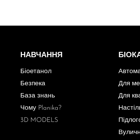
НАВЧАННЯ
БІОК
Біоетанол
Автома
Безпека
Для ме
База знань
Для кв
Чому Planika?
Настіл
3D MODELS
Підлог
Вуличн