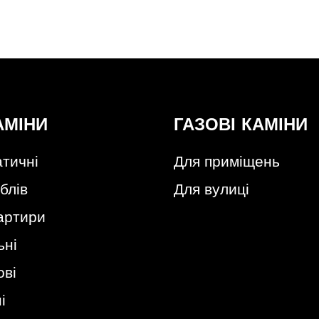
АМІНИ
ГАЗОВІ КАМІНИ
тичні
Для приміщень
блів
Для вулиці
артири
ьні
ові
і