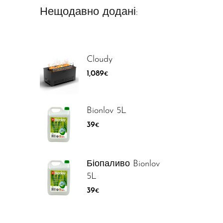
Нещодавно додані:
Cloudy
1,089
€
Bionlov 5L
39
€
Біопаливо Bionlov
5L
39
€