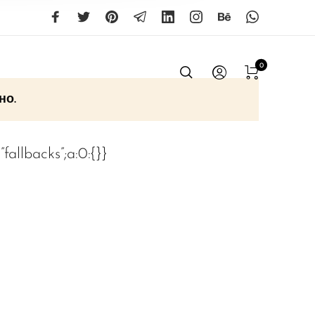
0
но.
9:”fallbacks”;a:0:{}}