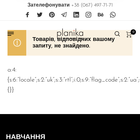
Зателефонувати
+38 (067) 497-71-71
0
Товарів, відповідних вашому
запиту, не знайдено.
a:4:
{s:6:”locale”;s:2:”uk”;s:3:”rtl”;i:0;s:9:”flag_code”;s:2:”ua”
{}}
НАВЧАННЯ