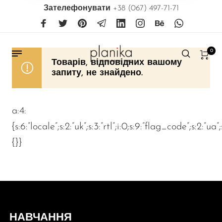
Зателефонувати
+38 (067) 497-71-71
0
Товарів, відповідних вашому
запиту, не знайдено.
a:4:
{s:6:”locale”;s:2:”uk”;s:3:”rtl”;i:0;s:9:”flag_code”;s:2:”ua”
{}}
НАВЧАННЯ