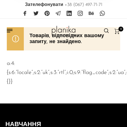
Зателефонувати
+38 (067) 497-71-71
0
Товарів, відповідних вашому
запиту, не знайдено.
a:4:
{s:6:”locale”;s:2:”uk”;s:3:”rtl”;i:0;s:9:”flag_code”;s:2:”ua”
{}}
НАВЧАННЯ