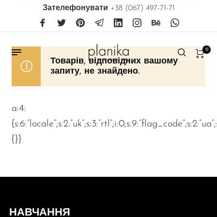
Зателефонувати
+38 (067) 497-71-71
0
Товарів, відповідних вашому
запиту, не знайдено.
a:4:
{s:6:”locale”;s:2:”uk”;s:3:”rtl”;i:0;s:9:”flag_code”;s:2:”ua”
{}}
НАВЧАННЯ