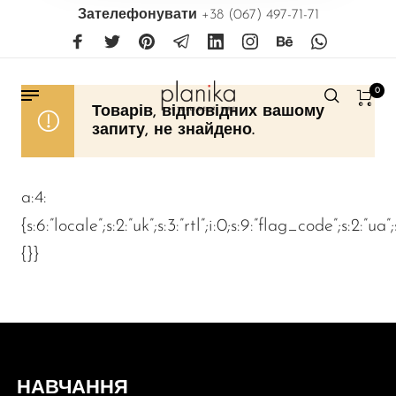
Зателефонувати
+38 (067) 497-71-71
0
Товарів, відповідних вашому
запиту, не знайдено.
a:4:
{s:6:”locale”;s:2:”uk”;s:3:”rtl”;i:0;s:9:”flag_code”;s:2:”ua”
{}}
НАВЧАННЯ